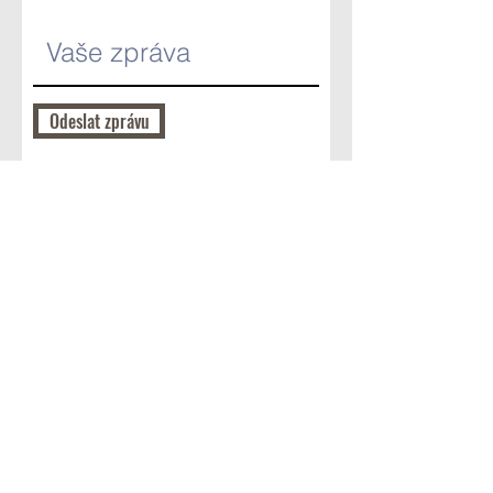
Odeslat zprávu
Kontakt
+420 724 400 004
- Jiří Bílek
hovezi@farmabilkovi.cz
IČO:
05015421
CZ
53910277
Sledujte nás na sítích